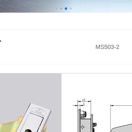
心
MS503-2