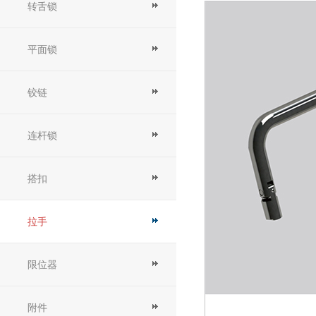
转舌锁
平面锁
铰链
连杆锁
搭扣
拉手
限位器
附件