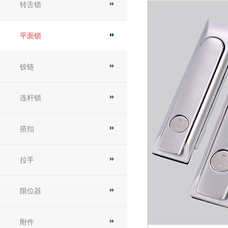
转舌锁
平面锁
铰链
连杆锁
搭扣
拉手
限位器
附件