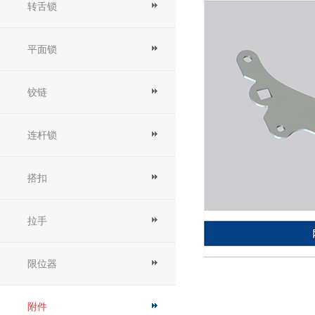
转舌锁
平面锁
铰链
连杆锁
搭扣
拉手
限位器
附件